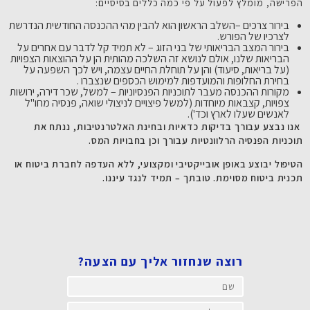
הפרישה, מומלץ לפעול על פי כמה כללים בסיסיים:
בירור צרכים –השלב הראשון הוא להבין מהי ההכנסה החודשית הנדרשת
לצרכיו של הפורש.
בירור המצב הבריאותי של בני הזוג – לא תמיד קל לדבר עם אחרים על
הבריאות שלנו, אולם לנושא זה השלכה מהותית הן על ההוצאות הצפויות
(על בריאות, סיעוד) והן על תוחלת החיים עצמה, ויש לכך השפעה על
בחירת החלופות והמועדפות למימוש הכספים שנצברו .
מקורות ההכנסה מעבר לתוכניות הפנסיוניות – למשל, שכר דירה, ירושות
צפויות, קצבאות מיוחדות (למשל פיצויים לניצולי שואה, פנסיה מחו"ל
לאנשים שעלו לארץ וכד').
אנו נבצע עבורך בדיקות כדאיות ובחינת האלטרנטיבות, ננתח את
תוכניות הפנסיה הרלוונטיות עבורך וכן בחבויות המס.
הטיפול יבוצע באופן אובייקטיבי ומקצועי, ללא העדפה לחברת ביטוח או
תכנית ביטוח מסוימת. טובתך – תמיד לנגד עיננו.
רוצה שנחזור אליך עם הצעה?